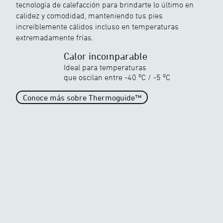
tecnología de calefacción para brindarte lo último en
Descubre la gama de calor poderoso de
calidez y comodidad, manteniendo tus pies
ewool
increíblemente cálidos incluso en temperaturas
extremadamente frías.
Calor incomparable
Ideal para temperaturas
o
o
que oscilan entre
-40
C
/
-5
C
Calor incomparable
Conoce más sobre Thermoguide™
Cuando la temperatura baja
drásticamente
o
o
-40
C
/
-5
C
Calor generoso
Cuando la temperatura
comienza a congelarse
o
o
-20
C
/
-5
C
Calor promedio
Calor promedio en el mercado