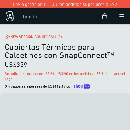
Envío gratis en EE. UU. en pedidos superiores a $99
Bolsa de com
Tienda
Open user
Abri
NEW VERSION COMING FALL ’26
Cubiertas Térmicas para
Calcetines con SnapConnect™
US$359
Se aplica un recargo del 25% (+US$90) en los pedidos a EE. UU. durante el
pago.
O 4 pagos sin intereses de
US$112.19
con