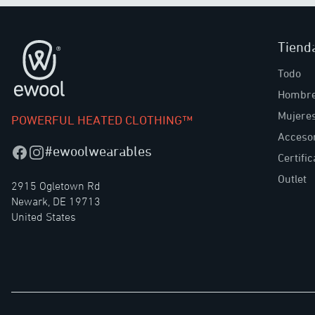
Tiend
Pie de página
Todo
Hombr
Mujere
POWERFUL HEATED CLOTHING™
Acceso
#ewoolwearables
Facebook
Instagram
Certifi
Outlet
2915 Ogletown Rd
Newark, DE 19713
United States