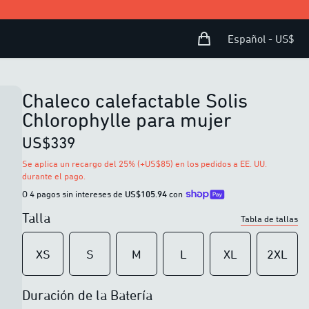
Bolsa de compras
Open user menu
Español - US$
Chaleco calefactable Solis
Chlorophylle para mujer
US$339
Se aplica un recargo del 25% (+US$85) en los pedidos a EE. UU.
durante el pago.
O 4 pagos sin intereses de
US$105.94
con
Talla
Tabla de tallas
XS
S
M
L
XL
2XL
Duración de la Batería