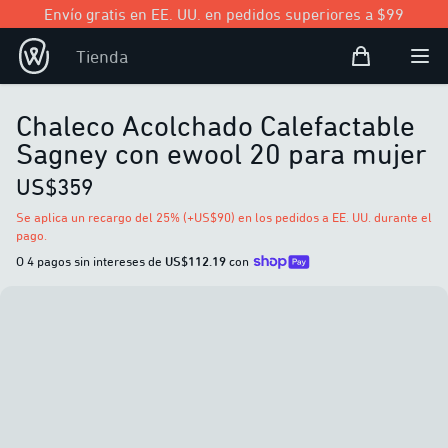
Envío gratis en EE. UU. en pedidos superiores a $99
Bolsa de com
Tienda
Open user
Abri
Chaleco Acolchado Calefactable
Sagney con ewool 20 para mujer
US$359
Se aplica un recargo del 25% (+US$90) en los pedidos a EE. UU. durante el
pago.
O 4 pagos sin intereses de
US$112.19
con