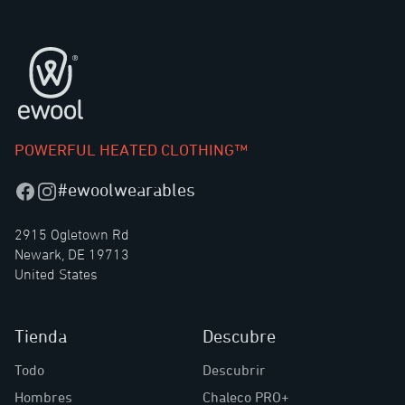
Pie de página
POWERFUL HEATED CLOTHING™
#ewoolwearables
Facebook
Instagram
2915 Ogletown Rd
Newark, DE 19713
United States
Tienda
Descubre
Todo
Descubrir
Hombres
Chaleco PRO+