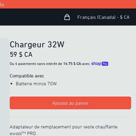
da
Panier d’achat
Open user menu
Français (Canada) - $ CA
Chargeur 32W
59 $ CA
Ou 4 paiements sans intérêt de
14.75 $ CA
avec
Compatible avec
Batterie mince 70W
Ajoutez au panier
Adaptateur de remplacement pour veste chauffante
ewool™ PRO.