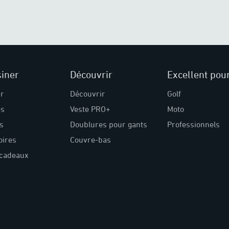
iner
Découvrir
Excellent pou
ir
Découvrir
Golf
s
Veste PRO+
Moto
s
Doublures pour gants
Professionnels
oires
Couvre-bas
-cadeaux