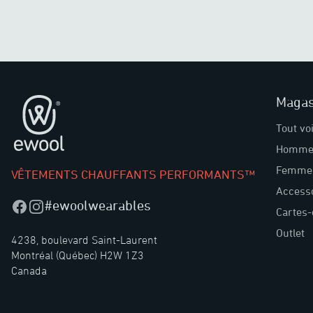
Magas
Pied de page
Tout vo
Homme
Femme
VÊTEMENTS CHAUFFANTS PERFORMANTS™
Access
#ewoolwearables
Facebook
Instagram
Cartes
Outlet
4238, boulevard Saint-Laurent
Montréal (Québec) H2W 1Z3
Canada