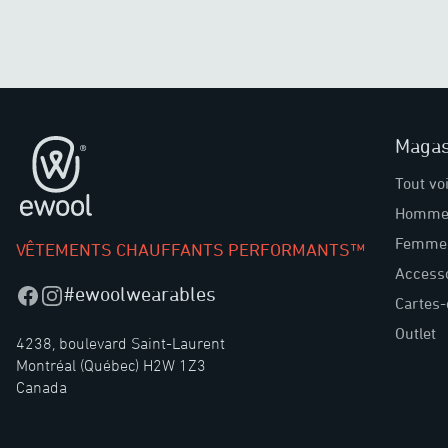
Magas
Pied de page
Tout vo
Homme
Femme
VÊTEMENTS CHAUFFANTS PERFORMANTS™
Access
#ewoolwearables
Facebook
Instagram
Cartes
Outlet
4238, boulevard Saint-Laurent
Montréal (Québec) H2W 1Z3
Canada