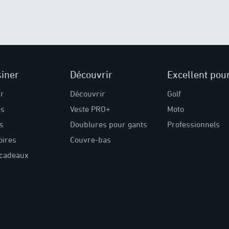
iner
Découvrir
Excellent pou
ir
Découvrir
Golf
s
Veste PRO+
Moto
s
Doublures pour gants
Professionnels
oires
Couvre-bas
-cadeaux