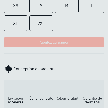
XS
S
M
L
XL
2XL
Ajoutez au panier
Conception canadienne
Livraison
Échange facile
Retour gratuit
Garantie de
accélérée
deux ans