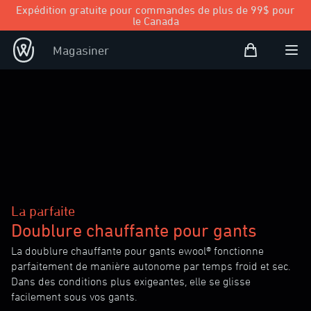
Expédition gratuite pour commandes de plus de 99$ pour
le Canada
Panier d’achat
Magasiner
Open user
Ouvr
La parfaite
Doublure chauffante pour gants
La doublure chauffante pour gants ewool® fonctionne
parfaitement de manière autonome par temps froid et sec.
Dans des conditions plus exigeantes, elle se glisse
facilement sous vos gants.