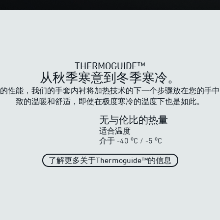
THERMOGUIDE™
从秋季寒意到冬季寒冷。
的性能，我们的手套内衬将加热技术的下一个步骤放在您的手中
致的温暖和舒适，即使在极度寒冷的温度下也是如此。
无与伦比的热量
适合温度
o
o
介于
-40
C
/
-5
C
THERMOGUIDE™
了解ewool强大的加热系列
了解更多关于Thermoguide™的信息