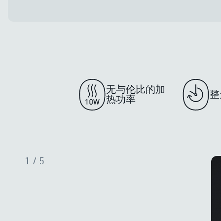
无与伦比的加
整
热功率
1
/ 5