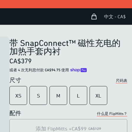
购物袋
Open user menu
中文 - CA$
带 SnapConnect™ 磁性充电的
加热手套内衬
CA$379
或者 4 次无利息付款
CA$94.75
使用
尺寸
尺码表
XS
S
M
L
XL
配件
什么是 FlipMitts？
添加 FlipMitts
+CA$99
CA$129