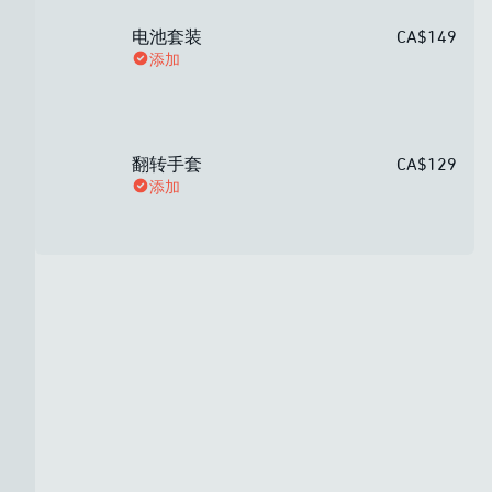
电池套装
CA$149
添加
翻转手套
CA$129
添加