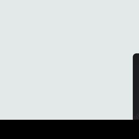
轻松充电
借助 ewool 的专利 SnapConnect™ 系统，充电您