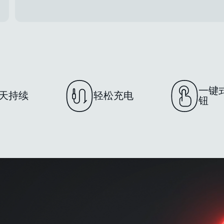
一键
天持续
轻松充电
钮