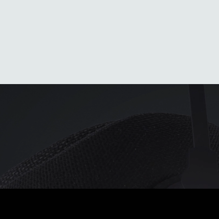
平均热量
慷慨的热量
无与伦比的热
市场上的平均
当温度开始结
当温度急剧
热量
冰时
降时
o
o
o
o
o
o
-10
C
/
-5
C
-20
C
/
-5
C
-40
C
/
-5
C