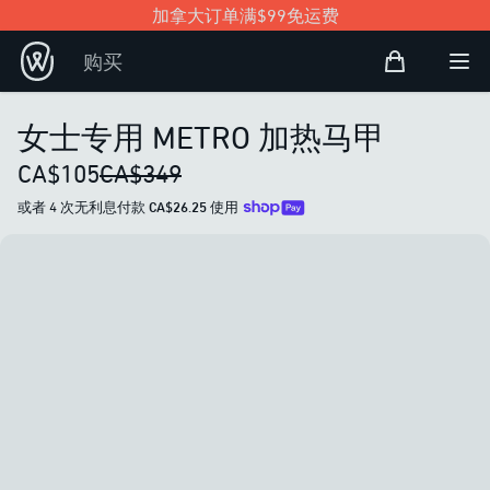
加拿大订单满$99免运费
购物袋
购买
Open user
打
女士专用 METRO 加热马甲
CA$105
CA$349
或者 4 次无利息付款
CA$26.25
使用