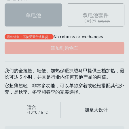
单电池
双电池套件
+ CA$99
CA$139
No returns or exchanges.
最终销售：不接受退货或换货。
添加到购物车
我们的全拉链、轻便、加热保暖抓绒马甲提供三档加热，最
长可达 5 小时，并且是行业内任何其他产品的两倍。
它超薄超轻，非常多功能，可以单独穿着或轻松搭配其他外
套，是秋季、冬季和春季的完美选择。
适合
加拿大设计
o
o
-10
C
/
5
C