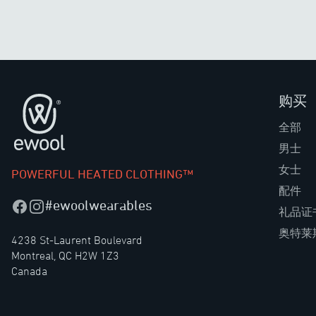
购买
页脚
全部
男士
女士
POWERFUL HEATED CLOTHING™
配件
#ewoolwearables
Facebook
Instagram
礼品证
奥特莱
4238 St-Laurent Boulevard
Montreal, QC H2W 1Z3
Canada