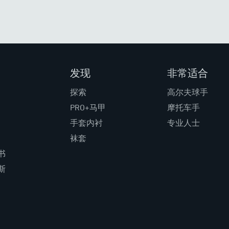
发现
非常适合
探索
高尔夫球手
PRO+马甲
摩托车手
手套内衬
专业人士
袜套
书
斯