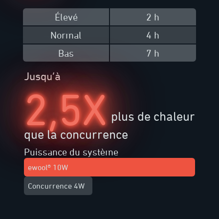
Élevé
2 h
Normal
4 h
Bas
7 h
Jusqu’à
2,5X
plus de chaleur
que la concurrence
Puissance du système
ewool® 10W
Concurrence 4W