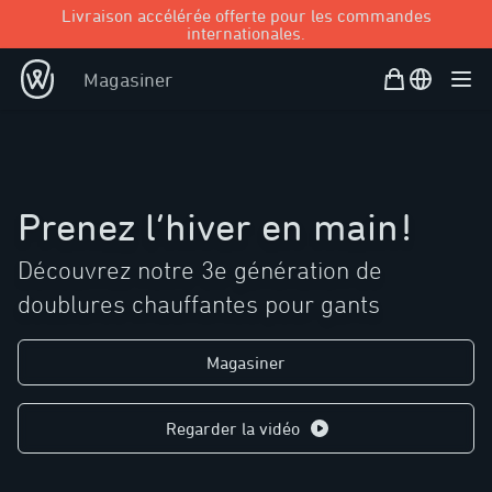
Livraison accélérée offerte pour les commandes
internationales.
Panier d’achat
Open user
Magasiner
Ouvr
Prenez l’hiver en main
!
Découvrez notre 3e génération de
doublures chauffantes pour gants
Magasiner
Regarder la vidéo