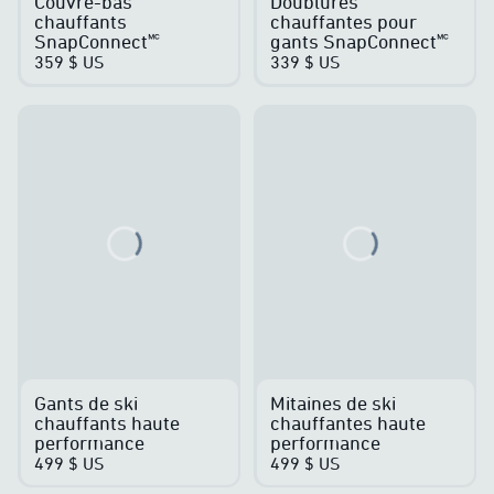
Couvre-bas
Doublures
chauffants
chauffantes pour
SnapConnect🅪
gants SnapConnect🅪
359 $ US
339 $ US
Loading...
Loading...
Gants de ski
Mitaines de ski
chauffants haute
chauffantes haute
performance
performance
499 $ US
499 $ US