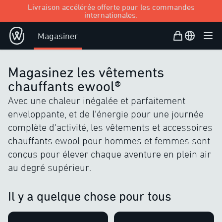
Livraison accélérée offerte pour les commandes
internationales.
Panier d’achat
Open user
Magasiner
Ouvr
Magasinez les vêtements
chauffants ewool®
Avec une chaleur inégalée et parfaitement
enveloppante, et de l’énergie pour une journée
complète d’activité, les vêtements et accessoires
chauffants ewool pour hommes et femmes sont
conçus pour élever chaque aventure en plein air
au degré supérieur.
Il y a quelque chose pour tous