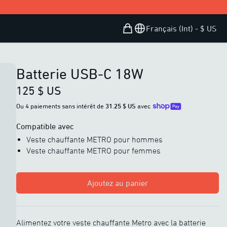
.
Panier d’achat
Open user menu
Français (Int) - $ US
Batterie USB-C 18W
125 $ US
Ou 4 paiements sans intérêt de
31.25 $ US
avec
Compatible avec
Veste chauffante METRO pour hommes
Veste chauffante METRO pour femmes
Ajoutez au panier
Alimentez votre veste chauffante Metro avec la batterie