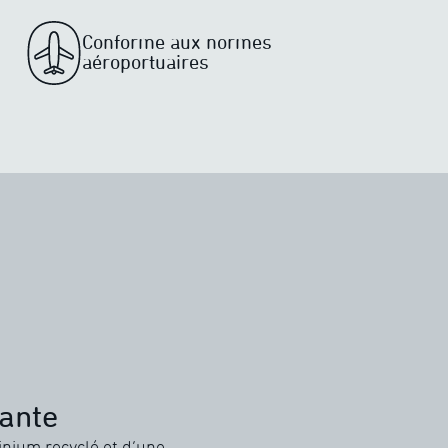
Conforme aux normes
aéroportuaires
sante
inium recyclé et d’une