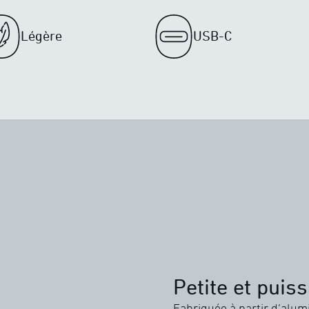
Légère
USB-C
Petite et puis
Fabriquée à partir d’alum