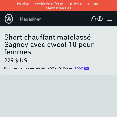
Livraison accélérée offerte pour les commandes
internationales.
Panier d’achat
Open user
Magasiner
Ouvr
Short chauffant matelassé
Sagney avec ewool 10 pour
femmes
229 $ US
Ou 4 paiements sans intérêt de
57.25 $ US
avec